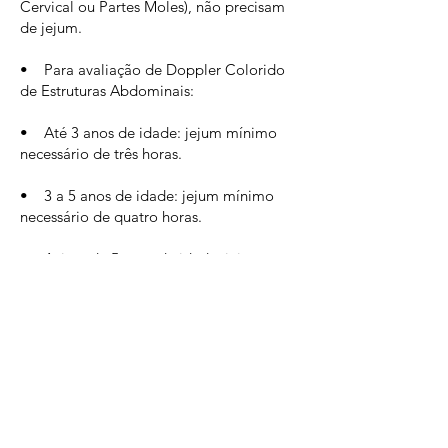
Cervical ou Partes Moles), não precisam
de jejum.
• Para avaliação de Doppler Colorido
de Estruturas Abdominais:
• Até 3 anos de idade: jejum mínimo
necessário de três horas.
• 3 a 5 anos de idade: jejum mínimo
necessário de quatro horas.
• Acima de 5 anos de idade: jejum
mínimo necessário de seis horas.
Para mais informações sobre este exame
ligar para o número
(71) 3354-4020
AGENDE SEU EXAME