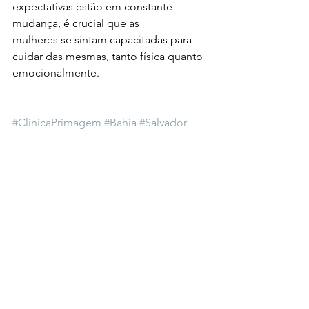
expectativas estão em constante 
mudança, é crucial que as
mulheres se sintam capacitadas para 
cuidar das mesmas, tanto física quanto 
emocionalmente.
#ClinicaPrimagem
#Bahia
#Salvador
#Mulheres
#DiasDasMulheres
#Empoderamento
#Mulheres
Ver tudo
Posts recentes