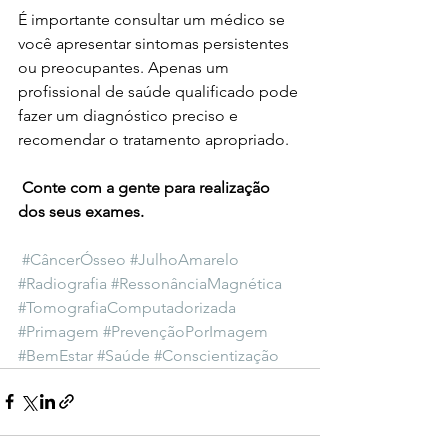
É importante consultar um médico se 
você apresentar sintomas persistentes 
ou preocupantes. Apenas um 
profissional de saúde qualificado pode 
fazer um diagnóstico preciso e 
recomendar o tratamento apropriado.
 Conte com a gente para realização 
dos seus exames.
#CâncerÓsseo
#JulhoAmarelo
#Radiografia
#RessonânciaMagnética
#TomografiaComputadorizada
#Primagem
#PrevençãoPorImagem
#BemEstar
#Saúde
#Conscientização