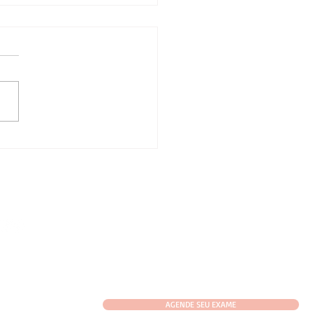
Mundial da Esclerose
ipla: informação,
nóstico e cuidado
ínuo
ES SOCIAIS
AGENDE SEU EXAME