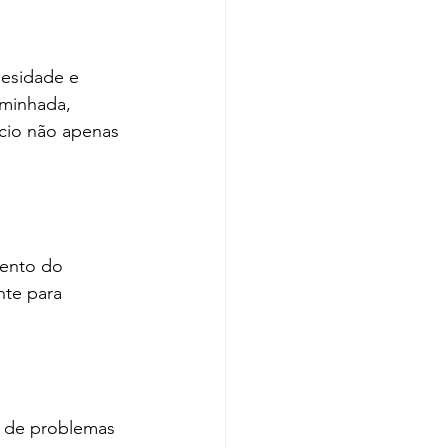
esidade e 
aminhada, 
cio não apenas 
mento do 
te para 
e de problemas 