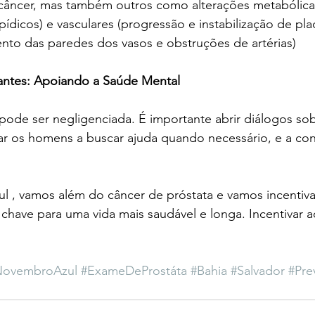
 câncer, mas também outros como alterações metabólicas
ipídicos) e vasculares (progressão e instabilização de pla
nto das paredes dos vasos e obstruções de artérias)
antes: Apoiando a Saúde Mental
pode ser negligenciada. É importante abrir diálogos so
ar os homens a buscar ajuda quando necessário, e a con
 , vamos além do câncer de próstata e vamos incentivar
chave para uma vida mais saudável e longa. Incentivar 
NovembroAzul
#ExameDeProstáta
#Bahia
#Salvador
#Pre