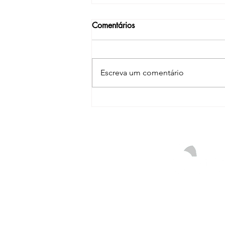
Comentários
Escreva um comentário
Julho Verde e Julho Amarelo:
sintomas silenciosos que
merecem atenção e como os
exames de imagem auxiliam
no diagnóstico precoce