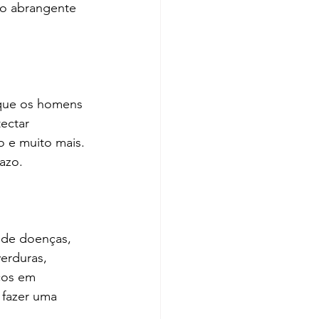
ão abrangente 
 que os homens 
ectar 
o e muito mais. 
azo.
 de doenças, 
erduras, 
cos em 
 fazer uma 