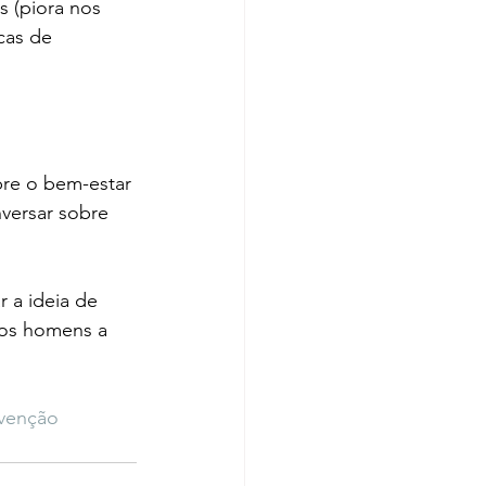
 (piora nos 
cas de 
bre o bem-estar 
versar sobre 
 a ideia de 
aos homens a 
venção